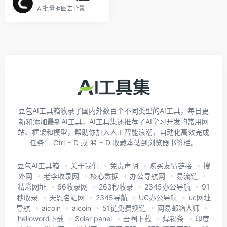
AI批量抠图去背景
豆包AI工具箱收录了国内外数百个不同类型的AI工具，每日更
新和添加最新AI工具，AI工具集还推荐了AI学习开发的常用网
站、框架和模型，帮助你加入人工智能浪潮，自动化高效完成
任务！ Ctrl + D 或 ⌘ + D 收藏本站到浏览器书签栏。
豆包AI工具箱
关于我们
免责声明
购买友情链接
搜
外网
老李收录网
核心数据
办公导航网
易流链
精彩网址
66收录网
263秒收录
2345办公导航
91
秒收录
天恩名站网
2345导航
UC办公导航
uc网址
导航
aicoin
aicoin
51链免费换链
网易邮箱大师
helloword下载
Solar panel
吾圈下载
焊锡条
印度