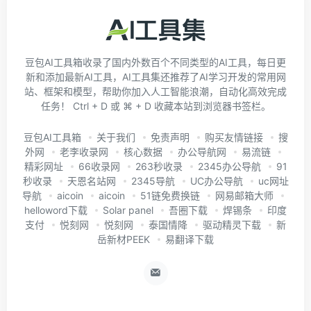
豆包AI工具箱收录了国内外数百个不同类型的AI工具，每日更
新和添加最新AI工具，AI工具集还推荐了AI学习开发的常用网
站、框架和模型，帮助你加入人工智能浪潮，自动化高效完成
任务！ Ctrl + D 或 ⌘ + D 收藏本站到浏览器书签栏。
豆包AI工具箱
关于我们
免责声明
购买友情链接
搜
外网
老李收录网
核心数据
办公导航网
易流链
精彩网址
66收录网
263秒收录
2345办公导航
91
秒收录
天恩名站网
2345导航
UC办公导航
uc网址
导航
aicoin
aicoin
51链免费换链
网易邮箱大师
helloword下载
Solar panel
吾圈下载
焊锡条
印度
支付
悦刻网
悦刻网
泰国情降
驱动精灵下载
新
岳新材PEEK
易翻译下载