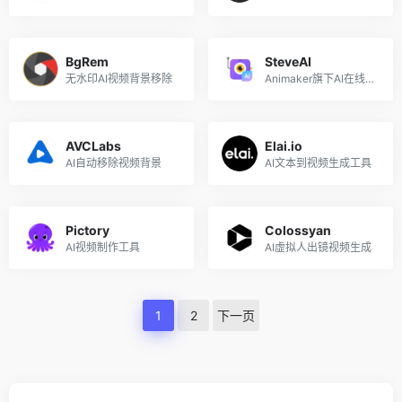
BgRem
SteveAI
无水印AI视频背景移除
Animaker旗下AI在线视频制作工具
AVCLabs
Elai.io
AI自动移除视频背景
AI文本到视频生成工具
Pictory
Colossyan
AI视频制作工具
AI虚拟人出镜视频生成
1
2
下一页