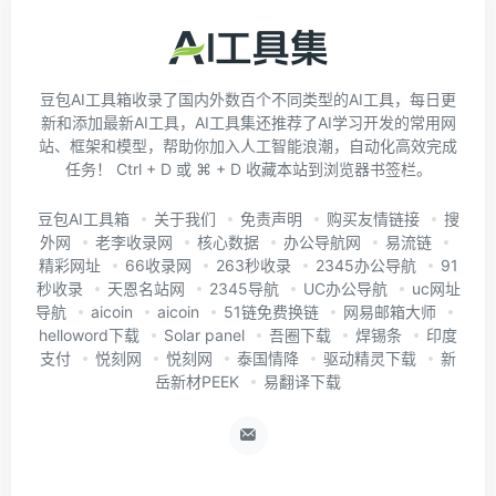
豆包AI工具箱收录了国内外数百个不同类型的AI工具，每日更
新和添加最新AI工具，AI工具集还推荐了AI学习开发的常用网
站、框架和模型，帮助你加入人工智能浪潮，自动化高效完成
任务！ Ctrl + D 或 ⌘ + D 收藏本站到浏览器书签栏。
豆包AI工具箱
关于我们
免责声明
购买友情链接
搜
外网
老李收录网
核心数据
办公导航网
易流链
精彩网址
66收录网
263秒收录
2345办公导航
91
秒收录
天恩名站网
2345导航
UC办公导航
uc网址
导航
aicoin
aicoin
51链免费换链
网易邮箱大师
helloword下载
Solar panel
吾圈下载
焊锡条
印度
支付
悦刻网
悦刻网
泰国情降
驱动精灵下载
新
岳新材PEEK
易翻译下载