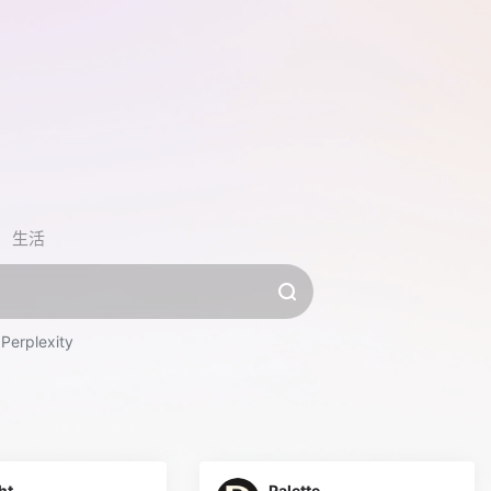
生活
Perplexity
ht
Palette