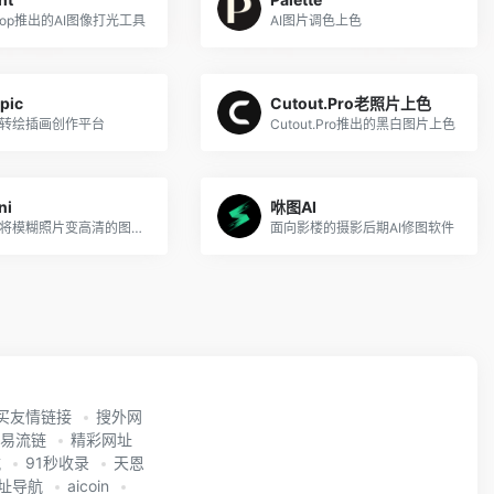
Drop推出的AI图像打光工具
AI图片调色上色
pic
Cutout.Pro老照片上色
像转绘插画创作平台
Cutout.Pro推出的黑白图片上色
ni
咻图AI
AI智能将模糊照片变高清的图像修复工具
面向影楼的摄影后期AI修图软件
买友情链接
搜外网
易流链
精彩网址
航
91秒收录
天恩
网址导航
aicoin