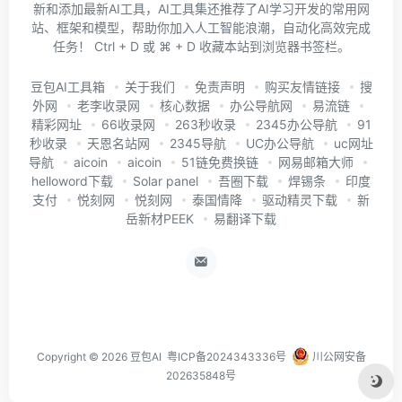
新和添加最新AI工具，AI工具集还推荐了AI学习开发的常用网
站、框架和模型，帮助你加入人工智能浪潮，自动化高效完成
任务！ Ctrl + D 或 ⌘ + D 收藏本站到浏览器书签栏。
豆包AI工具箱
关于我们
免责声明
购买友情链接
搜
外网
老李收录网
核心数据
办公导航网
易流链
精彩网址
66收录网
263秒收录
2345办公导航
91
秒收录
天恩名站网
2345导航
UC办公导航
uc网址
导航
aicoin
aicoin
51链免费换链
网易邮箱大师
helloword下载
Solar panel
吾圈下载
焊锡条
印度
支付
悦刻网
悦刻网
泰国情降
驱动精灵下载
新
岳新材PEEK
易翻译下载
Copyright ©
2026
豆包AI
粤ICP备2024343336号
川公网安备
202635848号