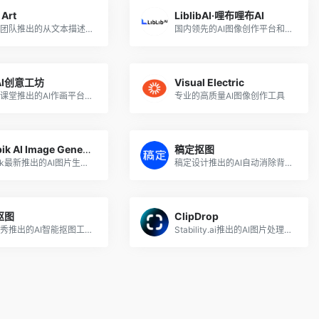
 Art
LiblibAI·哩布哩布AI
面包多团队推出的从文本描述生成绘画艺术作品
国内领先的AI图像创作平台和模型分享社区
AI创意工坊
Visual Electric
网易云课堂推出的AI作画平台，在线使用Stable Diffusion出图
专业的高质量AI图像创作工具
Freepik AI Image Generator
稿定抠图
Freepik最新推出的AI图片生成工具
稿定设计推出的AI自动消除背景工具
抠图
ClipDrop
美图秀秀推出的AI智能抠图工具，一键移除背景
Stability.ai推出的AI图片处理系列工具