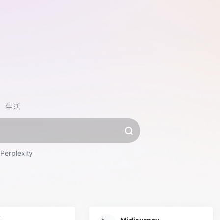
生活
Perplexity
t
Midjourney