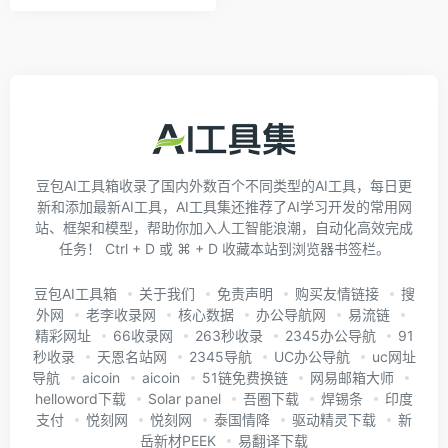
豆包AI工具箱收录了国内外数百个不同类型的AI工具，每日更
新和添加最新AI工具，AI工具集还推荐了AI学习开发的常用网
站、框架和模型，帮助你加入人工智能浪潮，自动化高效完成
任务！ Ctrl + D 或 ⌘ + D 收藏本站到浏览器书签栏。
豆包AI工具箱
关于我们
免责声明
购买友情链接
搜
外网
老李收录网
核心数据
办公导航网
易流链
精彩网址
66收录网
263秒收录
2345办公导航
91
秒收录
天恩名站网
2345导航
UC办公导航
uc网址
导航
aicoin
aicoin
51链免费换链
网易邮箱大师
helloword下载
Solar panel
吾圈下载
焊锡条
印度
支付
悦刻网
悦刻网
泰国情降
驱动精灵下载
新
岳新材PEEK
易翻译下载