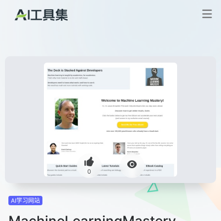
0
AI学习网站
MachineLearningMastery