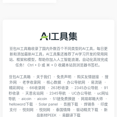
豆包AI工具箱收录了国内外数百个不同类型的AI工具，每日更
新和添加最新AI工具，AI工具集还推荐了AI学习开发的常用网
站、框架和模型，帮助你加入人工智能浪潮，自动化高效完成
任务！ Ctrl + D 或 ⌘ + D 收藏本站到浏览器书签栏。
豆包AI工具箱
关于我们
免责声明
购买友情链接
搜
外网
老李收录网
核心数据
办公导航网
易流链
精彩网址
66收录网
263秒收录
2345办公导航
91
秒收录
天恩名站网
2345导航
UC办公导航
uc网址
导航
aicoin
aicoin
51链免费换链
网易邮箱大师
helloword下载
Solar panel
吾圈下载
焊锡条
印度
支付
悦刻网
悦刻网
泰国情降
驱动精灵下载
新
岳新材PEEK
易翻译下载