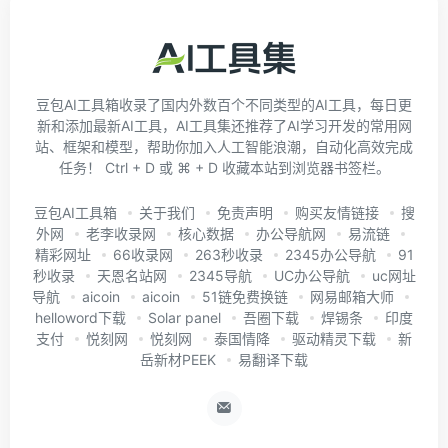
豆包AI工具箱收录了国内外数百个不同类型的AI工具，每日更
新和添加最新AI工具，AI工具集还推荐了AI学习开发的常用网
站、框架和模型，帮助你加入人工智能浪潮，自动化高效完成
任务！ Ctrl + D 或 ⌘ + D 收藏本站到浏览器书签栏。
豆包AI工具箱
关于我们
免责声明
购买友情链接
搜
外网
老李收录网
核心数据
办公导航网
易流链
精彩网址
66收录网
263秒收录
2345办公导航
91
秒收录
天恩名站网
2345导航
UC办公导航
uc网址
导航
aicoin
aicoin
51链免费换链
网易邮箱大师
helloword下载
Solar panel
吾圈下载
焊锡条
印度
支付
悦刻网
悦刻网
泰国情降
驱动精灵下载
新
岳新材PEEK
易翻译下载