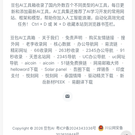
豆包AI工具箱收录了国内外数百个不同类型的AI工具，每日更
新和添加最新AI工具，AI工具集还推荐了AI学习开发的常用网
站、框架和模型，帮助你加入人工智能浪潮，自动化高效完成
任务！ Ctrl + D 或 ⌘ + D 收藏本站到浏览器书签栏。
豆包AI工具箱
关于我们
免责声明
购买友情链接
搜
外网
老李收录网
核心数据
办公导航网
易流链
精彩网址
66收录网
263秒收录
2345办公导航
91
秒收录
天恩名站网
2345导航
UC办公导航
uc网址
导航
aicoin
aicoin
51链免费换链
网易邮箱大师
helloword下载
Solar panel
吾圈下载
焊锡条
印度
支付
悦刻网
悦刻网
泰国情降
驱动精灵下载
新
岳新材PEEK
易翻译下载
Copyright ©
2026
豆包AI
粤ICP备2024343336号
川公网安备
202635848号